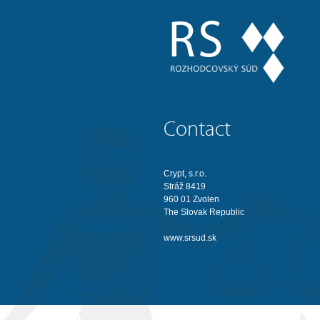
Contact
Crypt, s.r.o.
Stráž 8419
960 01 Zvolen
The Slovak Republic
www.srsud.sk